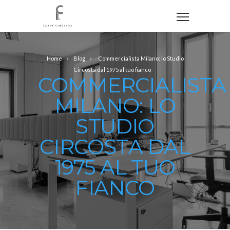
Home
Blog
Commercialista Milano: lo Studio
Circosta dal 1975 al tuo fianco
COMMERCIALISTA
MILANO: LO
STUDIO
CIRCOSTA DAL
1975 AL TUO
FIANCO