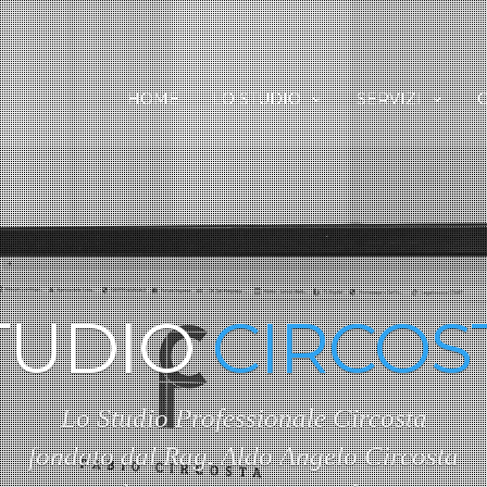
HOME
LO STUDIO
SERVIZI
TUDIO
CIRCOS
Lo Studio Professionale Circosta
fondato dal Rag. Aldo Angelo Circosta