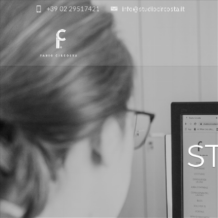
+39 02 29517421
info@studiocircosta.it
S