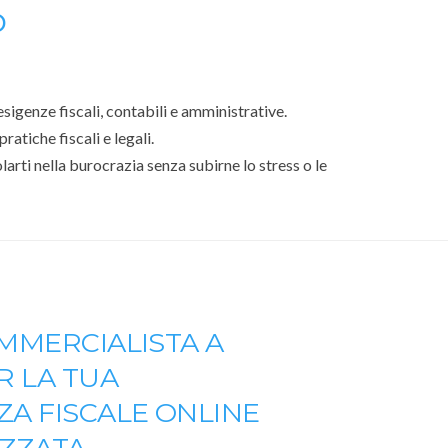
o
igenze fiscali, contabili e amministrative.
atiche fiscali e legali.
rti nella burocrazia senza subirne lo stress o le
MMERCIALISTA A
R LA TUA
A FISCALE ONLINE
ZZATA