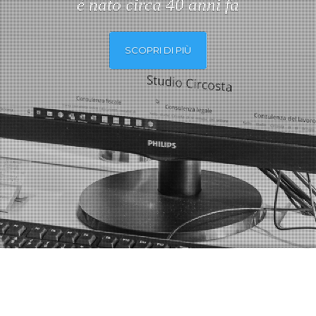
è nato circa 40 anni fa
SCOPRI DI PIÙ