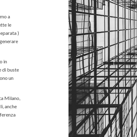
amo a
tte le
separata )
 generare
o in
e di buste
sono un
ta Milano,
li, anche
fferenza