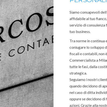
Siamo consapevoli dell
affidabile al tuo fianco
servizio di consulenza f
tuo business.
Tra norme in continua e
coniugare lo sviluppo de
fiscali e contabili, non
Commercialista a Milan
tutte le fasi, dalla cos
strategica.
Seguiamo i nostri client
quando decidono di apri
nel caso di ditta individ
oppure se decidono di f
azioni. Grazie alla nos