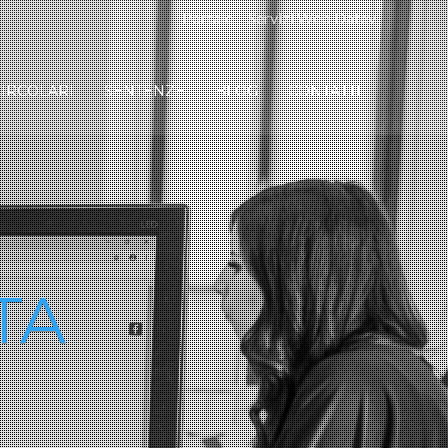
Portale
Servizi Web Datev
CIRCOLARI
SENTENZE
BLOG
CONTATTI
TA