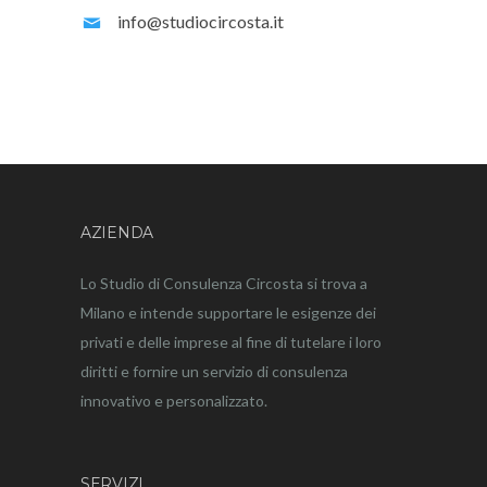
info@studiocircosta.it
AZIENDA
Lo Studio di Consulenza Circosta si trova a
Milano e intende supportare le esigenze dei
privati e delle imprese al fine di tutelare i loro
diritti e fornire un servizio di consulenza
innovativo e personalizzato.
SERVIZI